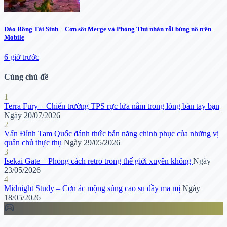
Đảo Rồng Tái Sinh – Cơn sốt Merge và Phòng Thủ nhàn rỗi bùng nổ trên
Mobile
6 giờ trước
Cùng chủ đề
1
Terra Fury – Chiến trường TPS rực lửa nằm trong lòng bàn tay bạn
Ngày 20/07/2026
2
Vấn Đỉnh Tam Quốc đánh thức bản năng chinh phục của những vị
quân chủ thực thụ
Ngày 29/05/2026
3
Isekai Gate – Phong cách retro trong thế giới xuyên không
Ngày
23/05/2026
4
Midnight Study – Cơn ác mộng súng cao su đầy ma mị
Ngày
18/05/2026
sports_esports