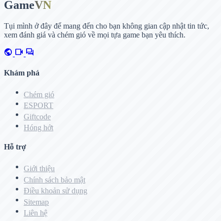
Game
VN
Tụi mình ở đây để mang đến cho bạn không gian cập nhật tin tức,
xem đánh giá và chém gió về mọi tựa game bạn yêu thích.
public
videocam
forum
Khám phá
Chém gió
ESPORT
Giftcode
Hóng hớt
Hỗ trợ
Giới thiệu
Chính sách bảo mật
Điều khoản sử dụng
Sitemap
Liên hệ