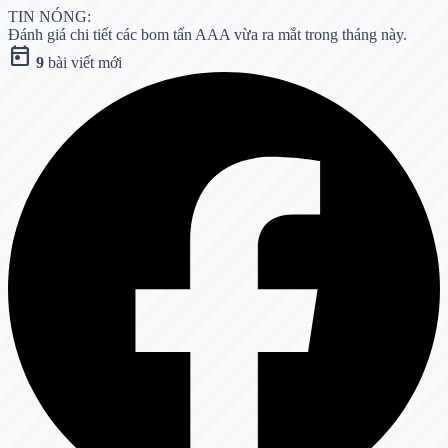
TIN NÓNG:
Đánh giá chi tiết các bom tấn AAA vừa ra mắt trong tháng này.
today
9
bài viết mới