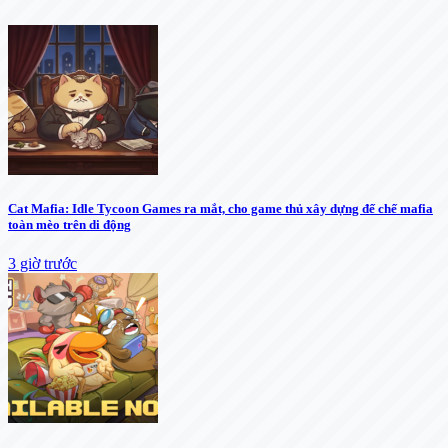
Cat Mafia: Idle Tycoon Games ra mắt, cho game thủ xây dựng đế chế mafia
toàn mèo trên di động
3 giờ trước