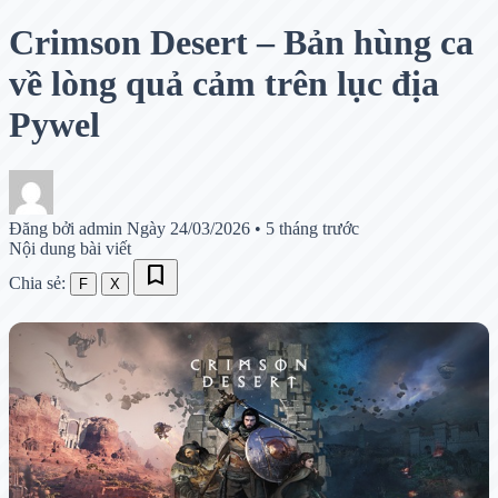
Crimson Desert – Bản hùng ca
về lòng quả cảm trên lục địa
Pywel
Đăng bởi admin
Ngày 24/03/2026
•
5 tháng trước
Nội dung bài viết
bookmark
Chia sẻ:
F
X