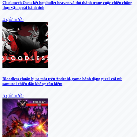
Cluckmech Oasis kết hợp bullet heaven và thủ thành trong cuộc chiến chống
thực vật ngoài hành tinh
4 giờ trước
Bloodless chuẩn bị ra mắt trên Android, game hành động pixel với nữ
samurai chiến đấu không cần kiếm
5 giờ trước