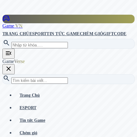
stadia_controller
Game
VN
TRANG CHỦ
ESPORT
TIN TỨC GAME
CHÉM GIÓ
GIFTCODE
search
menu_open
Game
Verse
close
search
Trang Chủ
ESPORT
Tin tức Game
Chém gió