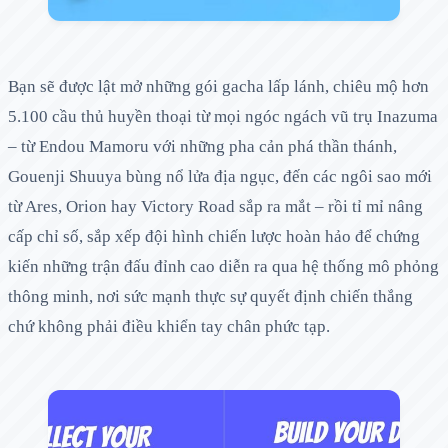
Bạn sẽ được lật mở những gói gacha lấp lánh, chiêu mộ hơn
5.100 cầu thủ huyền thoại từ mọi ngóc ngách vũ trụ Inazuma
– từ Endou Mamoru với những pha cản phá thần thánh,
Gouenji Shuuya bùng nổ lửa địa ngục, đến các ngôi sao mới
từ Ares, Orion hay Victory Road sắp ra mắt – rồi tỉ mỉ nâng
cấp chỉ số, sắp xếp đội hình chiến lược hoàn hảo để chứng
kiến những trận đấu đỉnh cao diễn ra qua hệ thống mô phỏng
thông minh, nơi sức mạnh thực sự quyết định chiến thắng
chứ không phải điều khiển tay chân phức tạp.