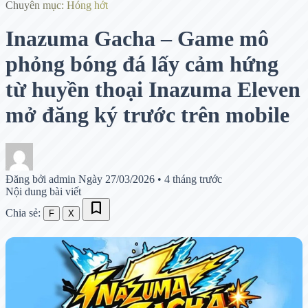
Chuyên mục: Hóng hớt
Inazuma Gacha – Game mô
phỏng bóng đá lấy cảm hứng
từ huyền thoại Inazuma Eleven
mở đăng ký trước trên mobile
Đăng bởi admin
Ngày 27/03/2026
•
4 tháng trước
Nội dung bài viết
bookmark
Chia sẻ:
F
X