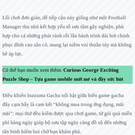
Lối chơi đơn giản, dễ tiếp cận này giống như một Football
Manager thu nhỏ kết hợp yếu tố sưu tầm gây nghiện, phù
hợp cho cả những phút rảnh rỗi lẫn hành trình dài hơi chinh
phục đỉnh cao sân cỏ, mang lại niềm vui thuần túy mà không
hề áp lực.
Có thể bạn muốn xem thêm:
Curious George Exciting
Puzzle Shop – Tựa game mobile mới mẻ và đầy sức hút
Điều khiến Inazuma Gacha nổi bật giữa biển game gacha
đầy cạm bẫy là cam kết “không mua trong ứng dụng, mãi
mãi”: mọi thứ đều kiếm được qua chơi game, từ gói quà miễn
phí hàng ngày giúp bộ sưu tập ngày càng đồ sộ đến những
tân binh hiếm hoi chờ bạn khám phá.