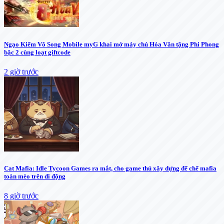
Ngạo Kiếm Vô Song Mobile myG khai mở máy chủ Hỏa Vân tặng Phi Phong
bậc 2 cùng loạt giftcode
2 giờ trước
Cat Mafia: Idle Tycoon Games ra mắt, cho game thủ xây dựng đế chế mafia
toàn mèo trên di động
8 giờ trước