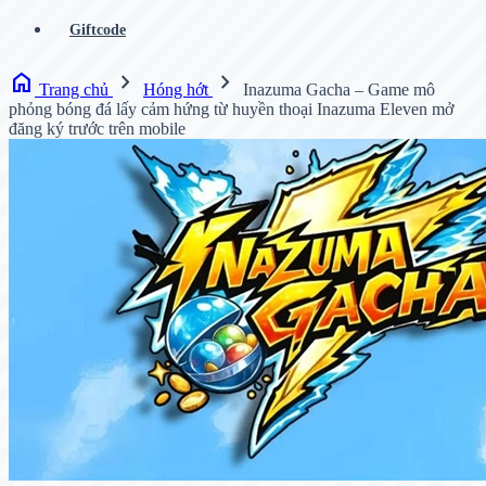
Giftcode
home
chevron_right
chevron_right
Trang chủ
Hóng hớt
Inazuma Gacha – Game mô
phỏng bóng đá lấy cảm hứng từ huyền thoại Inazuma Eleven mở
đăng ký trước trên mobile