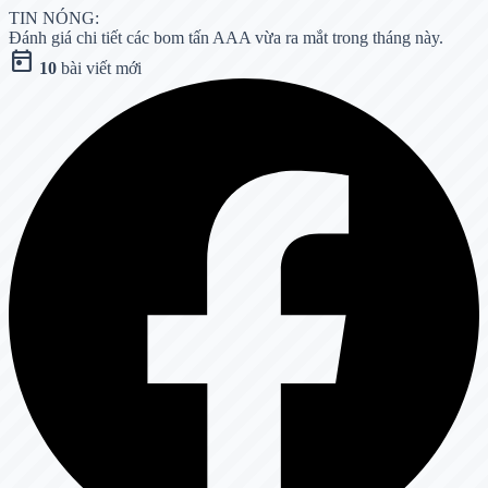
TIN NÓNG:
Đánh giá chi tiết các bom tấn AAA vừa ra mắt trong tháng này.
today
10
bài viết mới