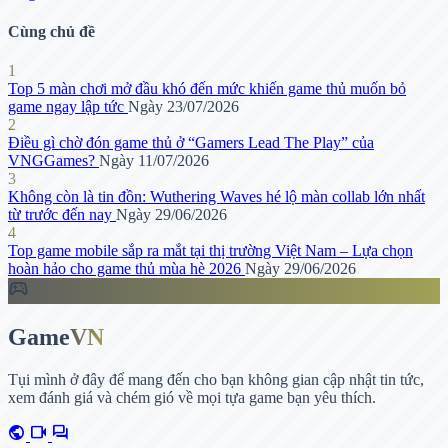
Cùng chủ đề
1
Top 5 màn chơi mở đầu khó đến mức khiến game thủ muốn bỏ
game ngay lập tức
Ngày 23/07/2026
2
Điều gì chờ đón game thủ ở “Gamers Lead The Play” của
VNGGames?
Ngày 11/07/2026
3
Không còn là tin đồn: Wuthering Waves hé lộ màn collab lớn nhất
từ trước đến nay
Ngày 29/06/2026
4
Top game mobile sắp ra mắt tại thị trường Việt Nam – Lựa chọn
hoàn hảo cho game thủ mùa hè 2026
Ngày 29/06/2026
sports_esports
Game
VN
Tụi mình ở đây để mang đến cho bạn không gian cập nhật tin tức,
xem đánh giá và chém gió về mọi tựa game bạn yêu thích.
public
videocam
forum