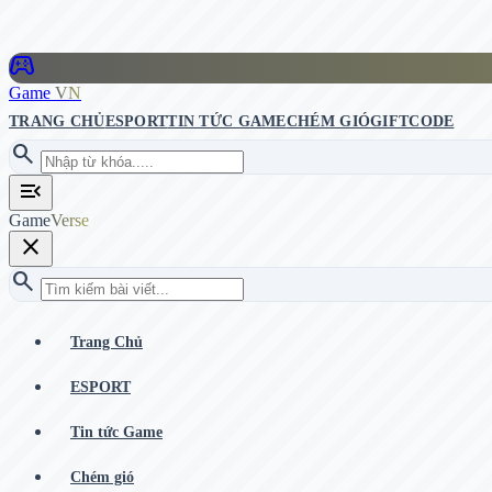
stadia_controller
Game
VN
TRANG CHỦ
ESPORT
TIN TỨC GAME
CHÉM GIÓ
GIFTCODE
search
menu_open
Game
Verse
close
search
Trang Chủ
ESPORT
Tin tức Game
Chém gió