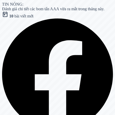
TIN NÓNG:
Đánh giá chi tiết các bom tấn AAA vừa ra mắt trong tháng này.
today
10
bài viết mới