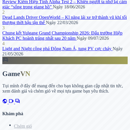
Review Kiếm Hiệp Tình Alpha Test 2 – Khiến người ta nhớ lại cảm
giác “sống trong giang hồ”
Ngày 18/06/2026
2
Dead Lands Driver OpenWorld – Kĩ năng lái xe trở thành vũ khí tối
thượng thời hậu tận thế
Ngày 22/03/2026
3
Chung kết Yulgang Grand Championship 2026: Đấu trường Hiệp
Khách PC hoành tráng nhất sau 20 năm
Ngày 09/07/2026
4
Light and Night công phá Đông Nam Á, tung PV cực cháy
Ngày
21/05/2026
sports_esports
Game
VN
Tụi mình ở đây để mang đến cho bạn không gian cập nhật tin tức,
xem đánh giá và chém gió về mọi tựa game bạn yêu thích.
public
videocam
forum
Khám phá
Chém gió