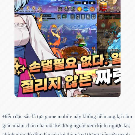
Điểm đặc sắc là tựa game mobile này không hề mang lại cảm
giác nhàm chán của một kẻ đứng ngoài xem kịch; ngược lại,
chính nhịp độ dồn dập của kẻ thù và sự thăng tiến sức mạnh