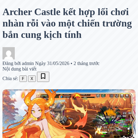
Archer Castle kết hợp lối chơi
nhàn rỗi vào một chiến trường
bắn cung kịch tính
Đăng bởi admin
Ngày 31/05/2026
•
2 tháng trước
Nội dung bài viết
bookmark
Chia sẻ:
F
X