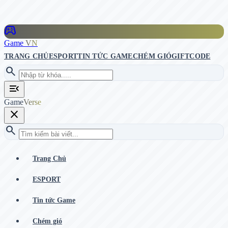
stadia_controller
Game
VN
TRANG CHỦ
ESPORT
TIN TỨC GAME
CHÉM GIÓ
GIFTCODE
search
menu_open
Game
Verse
close
search
Trang Chủ
ESPORT
Tin tức Game
Chém gió