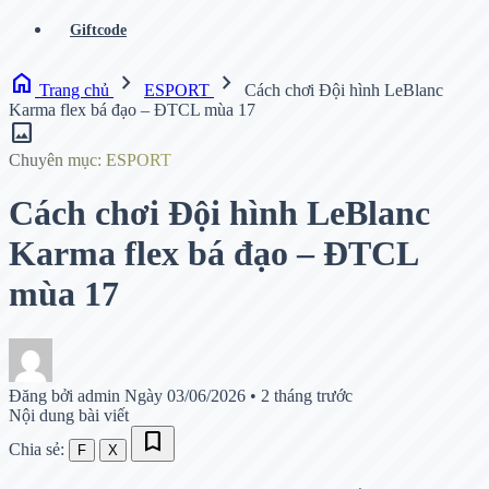
Giftcode
home
chevron_right
chevron_right
Trang chủ
ESPORT
Cách chơi Đội hình LeBlanc
Karma flex bá đạo – ĐTCL mùa 17
image
Chuyên mục: ESPORT
Cách chơi Đội hình LeBlanc
Karma flex bá đạo – ĐTCL
mùa 17
Đăng bởi admin
Ngày 03/06/2026
•
2 tháng trước
Nội dung bài viết
bookmark
Chia sẻ:
F
X