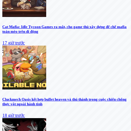
Cat Mafia: Idle Tycoon Games ra mắt, cho game thủ xây dựng đế chế mafia
toàn mèo trên di động
17 giờ trước
Cluckmech Oasis kết hợp bullet heaven và thủ thành trong cuộc chiến chống
thực vật ngoài hành tinh
18 giờ trước