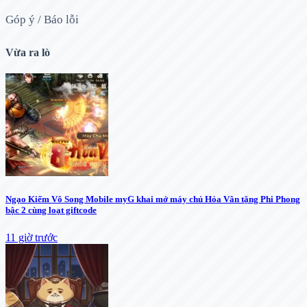
Góp ý / Báo lỗi
Vừa ra lò
Ngạo Kiếm Vô Song Mobile myG khai mở máy chủ Hỏa Vân tặng Phi Phong
bậc 2 cùng loạt giftcode
11 giờ trước