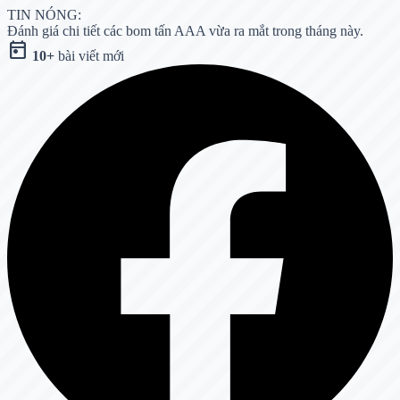
TIN NÓNG:
Đánh giá chi tiết các bom tấn AAA vừa ra mắt trong tháng này.
today
10+
bài viết mới