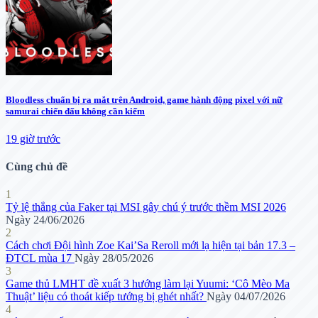
Bloodless chuẩn bị ra mắt trên Android, game hành động pixel với nữ
samurai chiến đấu không cần kiếm
19 giờ trước
Cùng chủ đề
1
Tỷ lệ thắng của Faker tại MSI gây chú ý trước thềm MSI 2026
Ngày 24/06/2026
2
Cách chơi Đội hình Zoe Kai’Sa Reroll mới lạ hiện tại bản 17.3 –
ĐTCL mùa 17
Ngày 28/05/2026
3
Game thủ LMHT đề xuất 3 hướng làm lại Yuumi: ‘Cô Mèo Ma
Thuật’ liệu có thoát kiếp tướng bị ghét nhất?
Ngày 04/07/2026
4