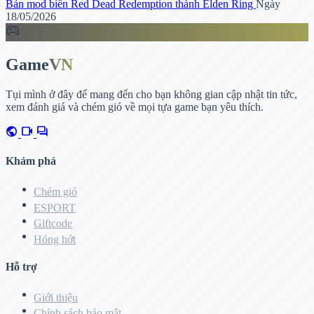
Bản mod biến Red Dead Redemption thành Elden Ring
Ngày
18/05/2026
sports_esports
Game
VN
Tụi mình ở đây để mang đến cho bạn không gian cập nhật tin tức,
xem đánh giá và chém gió về mọi tựa game bạn yêu thích.
public
videocam
forum
Khám phá
Chém gió
ESPORT
Giftcode
Hóng hớt
Hỗ trợ
Giới thiệu
Chính sách bảo mật