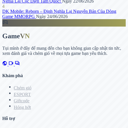
Nghĩa Lại Cục Diện Tam Quốc!
Ngày 22/06/2026
4
DK Mobile: Reborn – Định Nghĩa Lại Nguyên Bản Của Dòng
Game MMORPG
Ngày 24/06/2026
sports_esports
Game
VN
Tụi mình ở đây để mang đến cho bạn không gian cập nhật tin tức,
xem đánh giá và chém gió về mọi tựa game bạn yêu thích.
public
videocam
forum
Khám phá
Chém gió
ESPORT
Giftcode
Hóng hớt
Hỗ trợ