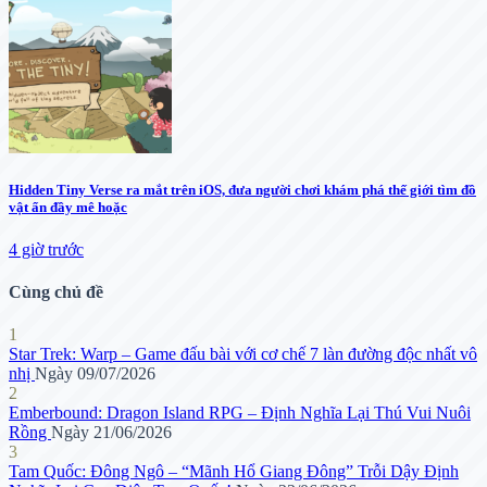
Hidden Tiny Verse ra mắt trên iOS, đưa người chơi khám phá thế giới tìm đồ
vật ẩn đầy mê hoặc
4 giờ trước
Cùng chủ đề
1
Star Trek: Warp – Game đấu bài với cơ chế 7 làn đường độc nhất vô
nhị
Ngày 09/07/2026
2
Emberbound: Dragon Island RPG – Định Nghĩa Lại Thú Vui Nuôi
Rồng
Ngày 21/06/2026
3
Tam Quốc: Đông Ngô – “Mãnh Hổ Giang Đông” Trỗi Dậy Định