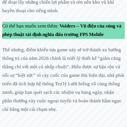
để đoạt lấy những chiến lợi phẩm và rèn nên kho vũ khí
huyền thoại cho riêng mình.
Có thể bạn muốn xem thêm:
Voiders – Vũ điệu của súng và
phép thuật tái định nghĩa đấu trường FPS Mobile
Thế nhưng, điểm khiến tựa game này sẽ trở thành xu hướng
thống trị của năm 2026 chính là triết lý thiết kế “giảm căng
thẳng chỉ với một cú nhấp chuột”. Hiểu được sự bận rộn và
nỗi sợ “kiệt sức” vì cày cuốc của game thủ hiện đại, nhà phát
triển đã tích hợp hệ thống Trợ lý Lười biếng vô cùng thông
minh, giúp bạn quét sạch các nhiệm vụ hàng ngày, nhận
phần thưởng cày cuốc ngoại tuyến và hoàn thành hầm ngục
chỉ bằng một cái chạm nhẹ.