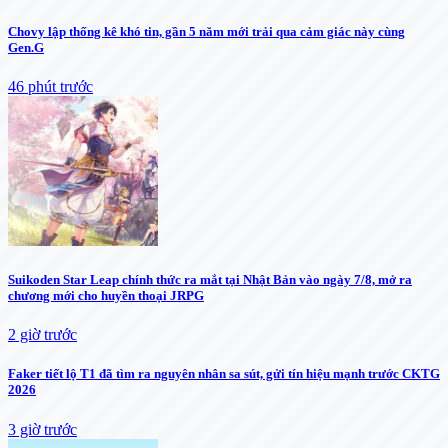
Chovy lập thống kê khó tin, gần 5 năm mới trải qua cảm giác này cùng
Gen.G
46 phút trước
Suikoden Star Leap chính thức ra mắt tại Nhật Bản vào ngày 7/8, mở ra
chương mới cho huyền thoại JRPG
2 giờ trước
Faker tiết lộ T1 đã tìm ra nguyên nhân sa sút, gửi tín hiệu mạnh trước CKTG
2026
3 giờ trước