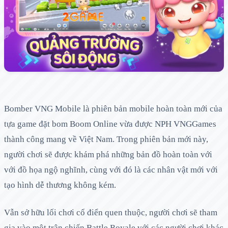
Bomber VNG Mobile là phiên bản mobile hoàn toàn mới của
tựa game đặt bom Boom Online vừa được NPH VNGGames
thành công mang về Việt Nam. Trong phiên bản mới này,
người chơi sẽ được khám phá những bản đồ hoàn toàn với
với đồ họa ngộ nghĩnh, cùng với đó là các nhân vật mới với
tạo hình dễ thương không kém.
Vẫn sở hữu lối chơi cổ điển quen thuộc, người chơi sẽ tham
gia vào một trận chiến Battle Royale với các người chơi khác