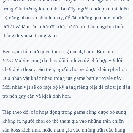
trong đấu trường kịch tính. Tại đây, người chơi phải thể hiện
kỹ năng phản xạ nhanh nhạy, để đặt những quả bom nước
ướt át và làm sặc nước đối thủ, từ đó trở thành người chiến
thắng duy nhất trong game.
Bên cạnh lối chơi quen thuộc, game đặt bom Bomber
VNG Mobile cũng đã thay đổi ít nhiều để phù hợp với lối
chơi điện thoại. Đầu tiên, người chơi sẽ được khám phá hơn
200 nhân vật khác nhau trong tựa game battle royale này.
Mỗi nhân vật sẽ có một bộ kỹ năng riêng biệt để các trận đấu
trở nên gay cấn và kịch tính hơn.
Tiếp theo đó, các hoạt động trong game cũng được bổ sung
không ít, người chơi có thể tham gia vào những trận chiến
săn boss kịch tính, hoặc tham gia vào những trận đấu hạng