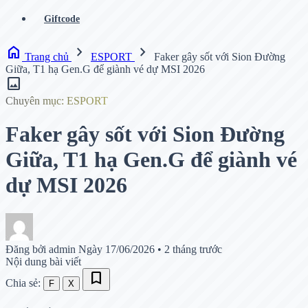
Giftcode
home
chevron_right
chevron_right
Trang chủ
ESPORT
Faker gây sốt với Sion Đường
Giữa, T1 hạ Gen.G để giành vé dự MSI 2026
image
Chuyên mục: ESPORT
Faker gây sốt với Sion Đường
Giữa, T1 hạ Gen.G để giành vé
dự MSI 2026
Đăng bởi admin
Ngày 17/06/2026
•
2 tháng trước
Nội dung bài viết
bookmark
Chia sẻ:
F
X