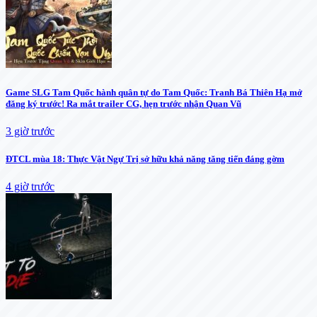
Game SLG Tam Quốc hành quân tự do Tam Quốc: Tranh Bá Thiên Hạ mở
đăng ký trước! Ra mắt trailer CG, hẹn trước nhận Quan Vũ
3 giờ trước
ĐTCL mùa 18: Thực Vật Ngự Trị sở hữu khả năng tăng tiến đáng gờm
4 giờ trước