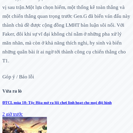
vị sau trận.Một lựa chọn hiếm, một thống kê toàn thắng và
một chiến thắng quan trọng trước Gen.G đã biến ván đấu này
thành chủ đề được cộng đồng LMHT bàn luận sôi nổi. Với
Faker, đôi khi sự vĩ đại không chỉ nằm ở những pha xử lý
mãn nhãn, mà còn ở khả năng thích nghi, hy sinh và biến
những quân bài ít ai ngờ tới thành công cụ chiến thắng cho
T1.
Góp ý / Báo lỗi
Vừa ra lò
ĐTCL mùa 18: Tộc Hỏa mở ra lối chơi linh hoạt cho mọi đội hình
2 giờ trước