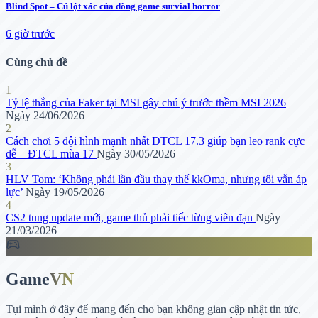
Blind Spot – Cú lột xác của dòng game survial horror
6 giờ trước
Cùng chủ đề
1
Tỷ lệ thắng của Faker tại MSI gây chú ý trước thềm MSI 2026
Ngày 24/06/2026
2
Cách chơi 5 đội hình mạnh nhất ĐTCL 17.3 giúp bạn leo rank cực
dễ – ĐTCL mùa 17
Ngày 30/05/2026
3
HLV Tom: ‘Không phải lần đầu thay thế kkOma, nhưng tôi vẫn áp
lực’
Ngày 19/05/2026
4
CS2 tung update mới, game thủ phải tiếc từng viên đạn
Ngày
21/03/2026
sports_esports
Game
VN
Tụi mình ở đây để mang đến cho bạn không gian cập nhật tin tức,