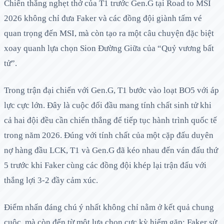
Chiến thắng nghẹt thở của T1 trước Gen.G tại Road to MSI
2026 không chỉ đưa Faker và các đồng đội giành tấm vé
quan trọng đến MSI, mà còn tạo ra một câu chuyện đặc biệt
xoay quanh lựa chọn Sion Đường Giữa của “Quỷ vương bất
tử”.
Trong trận đại chiến với Gen.G, T1 bước vào loạt BO5 với áp
lực cực lớn. Đây là cuộc đối đầu mang tính chất sinh tử khi
cả hai đội đều cần chiến thắng để tiếp tục hành trình quốc tế
trong năm 2026. Đúng với tính chất của một cặp đấu duyên
nợ hàng đầu LCK, T1 và Gen.G đã kéo nhau đến ván đấu thứ
5 trước khi Faker cùng các đồng đội khép lại trận đấu với
thắng lợi 3-2 đầy cảm xúc.
Điểm nhấn đáng chú ý nhất không chỉ nằm ở kết quả chung
cuộc, mà còn đến từ một lựa chọn cực kỳ hiếm gặp: Faker sử