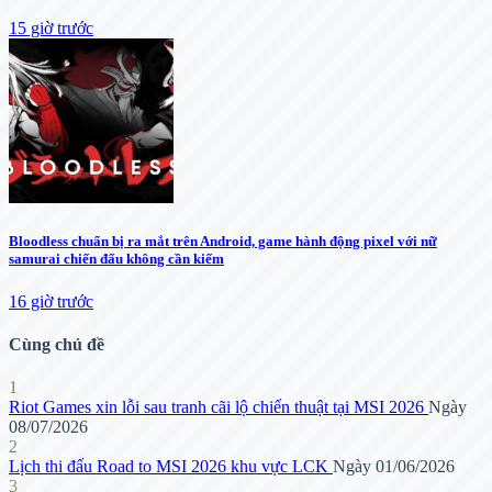
15 giờ trước
Bloodless chuẩn bị ra mắt trên Android, game hành động pixel với nữ
samurai chiến đấu không cần kiếm
16 giờ trước
Cùng chủ đề
1
Riot Games xin lỗi sau tranh cãi lộ chiến thuật tại MSI 2026
Ngày
08/07/2026
2
Lịch thi đấu Road to MSI 2026 khu vực LCK
Ngày 01/06/2026
3