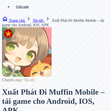
Giftcode
home
chevron_right
chevron_right
Trang chủ
Tin tức
Xuất Phát Đi Muffin Mobile – tải
game cho Android, IOS, APK
Chuyên mục: Tin tức
Xuất Phát Đi Muffin Mobile –
tải game cho Android, IOS,
APK