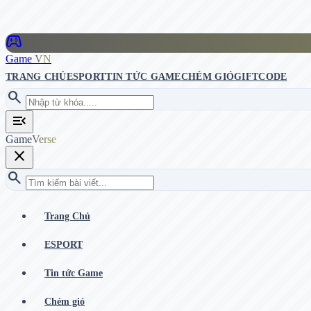
stadia_controller
Game
VN
TRANG CHỦ
ESPORT
TIN TỨC GAME
CHÉM GIÓ
GIFTCODE
search
menu_open
Game
Verse
close
search
Trang Chủ
ESPORT
Tin tức Game
Chém gió