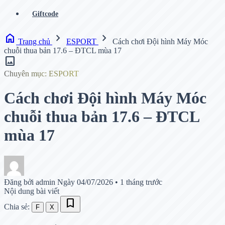
Giftcode
home
chevron_right
chevron_right
Trang chủ
ESPORT
Cách chơi Đội hình Máy Móc
chuỗi thua bản 17.6 – ĐTCL mùa 17
image
Chuyên mục: ESPORT
Cách chơi Đội hình Máy Móc
chuỗi thua bản 17.6 – ĐTCL
mùa 17
Đăng bởi admin
Ngày 04/07/2026
•
1 tháng trước
Nội dung bài viết
bookmark
Chia sẻ:
F
X