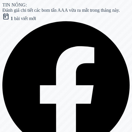
TIN NÓNG:
Đánh giá chi tiết các bom tấn AAA vừa ra mắt trong tháng này.
today
1
bài viết mới