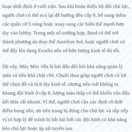
hoạt nhất định ở cuối trận. Sau khi hoàn thiện bộ đôi chủ lực,
người chơi có thể eco lại để hướng đến cấp 9, bổ sung thêm
các quân cờ 5 vàng hoặc xoay sang các biến thể mạnh hơn
tùy vào lobby. Trong một số trường hợp, Bard có thể trở
thành phương án thay thế Aurelion Sol, hoặc người chơi có
thể đẩy lên dạng Exodia nếu sở hữu lượng kinh tế đủ tốt.
Dù vậy, Máy Móc vẫn là bài đấu đòi hỏi khả năng quản lý
máu và tiền khá chặt chẽ. Chuỗi thua giúp người chơi có lợi
thế chọn đồ và tích lũy kinh tế, nhưng nếu roll không ra
khung đội hình ở cấp 8, lượng máu thấp có thể khiến ván đấu
kết thúc rất nhanh. Vì thế, người chơi cần xác định rõ thời
điểm bung tiền, ưu tiên trang bị đúng cho chủ lực và sắp xếp
vị trí hợp lý để tránh bị bắt bài bởi các đội hình có khả năng
kéo chủ lực hoặc áp sát tuyến sau.