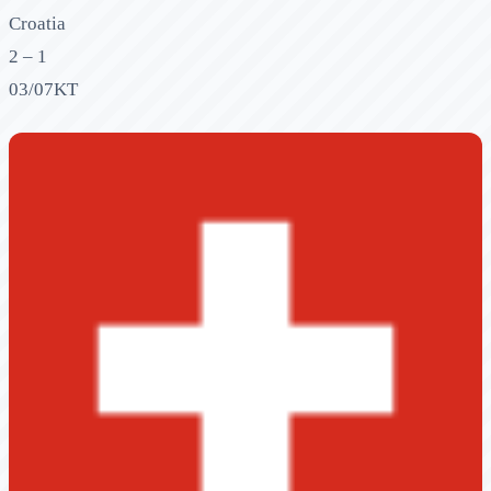
Croatia
2 – 1
03/07
KT