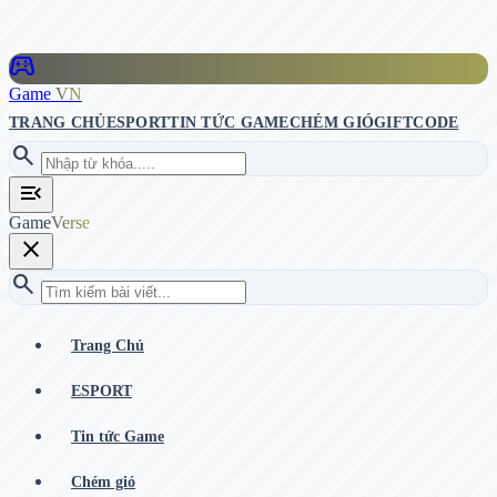
stadia_controller
Game
VN
TRANG CHỦ
ESPORT
TIN TỨC GAME
CHÉM GIÓ
GIFTCODE
search
menu_open
Game
Verse
close
search
Trang Chủ
ESPORT
Tin tức Game
Chém gió