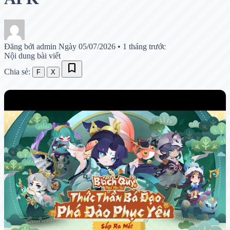
Đăng bởi admin
Ngày 05/07/2026
•
1 tháng trước
Nội dung bài viết
bookmark
Chia sẻ:
F
X