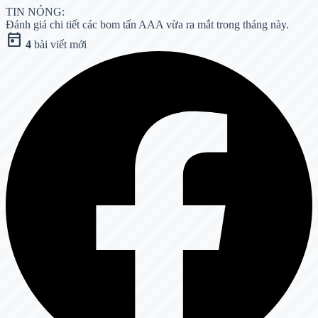
TIN NÓNG:
Đánh giá chi tiết các bom tấn AAA vừa ra mắt trong tháng này.
today
4
bài viết mới