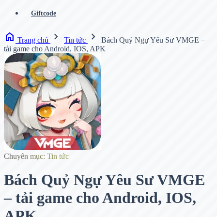
Giftcode
home
chevron_right
chevron_right
Trang chủ
Tin tức
Bách Quỷ Ngự Yêu Sư VMGE –
tải game cho Android, IOS, APK
Chuyên mục: Tin tức
Bách Quỷ Ngự Yêu Sư VMGE
– tải game cho Android, IOS,
APK