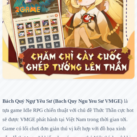
Bách Quỷ Ngự Yêu Sư (Bach Quy Ngu Yeu Sư VMGE)
là
tựa game Idle RPG chiến thuật với chủ đề Thức Thần cực hot
sẽ được VMGE phát hành tại Việt Nam trong thời gian tới.
Game có lối chơi đơn giản thú vị kết hợp với đồ họa xinh