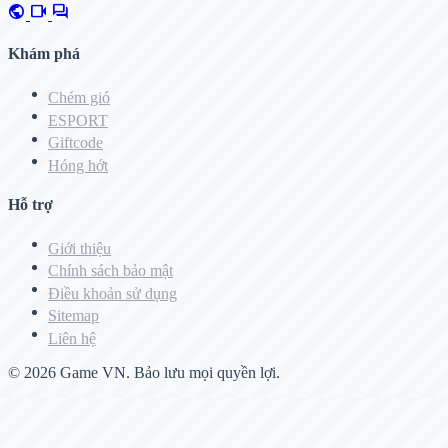
public
videocam
forum
Khám phá
Chém gió
ESPORT
Giftcode
Hóng hớt
Hỗ trợ
Giới thiệu
Chính sách bảo mật
Điều khoản sử dụng
Sitemap
Liên hệ
© 2026
Game VN
. Bảo lưu mọi quyền lợi.