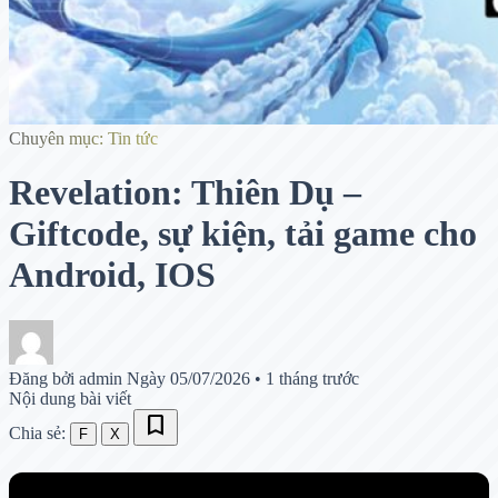
Chuyên mục: Tin tức
Revelation: Thiên Dụ –
Giftcode, sự kiện, tải game cho
Android, IOS
Đăng bởi admin
Ngày 05/07/2026
•
1 tháng trước
Nội dung bài viết
bookmark
Chia sẻ:
F
X