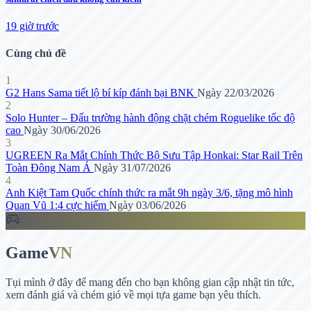
19 giờ trước
Cùng chủ đề
1
G2 Hans Sama tiết lộ bí kíp đánh bại BNK
Ngày 22/03/2026
2
Solo Hunter – Đấu trường hành động chặt chém Roguelike tốc độ
cao
Ngày 30/06/2026
3
UGREEN Ra Mắt Chính Thức Bộ Sưu Tập Honkai: Star Rail Trên
Toàn Đông Nam Á
Ngày 31/07/2026
4
Anh Kiệt Tam Quốc chính thức ra mắt 9h ngày 3/6, tặng mô hình
Quan Vũ 1:4 cực hiếm
Ngày 03/06/2026
sports_esports
Game
VN
Tụi mình ở đây để mang đến cho bạn không gian cập nhật tin tức,
xem đánh giá và chém gió về mọi tựa game bạn yêu thích.