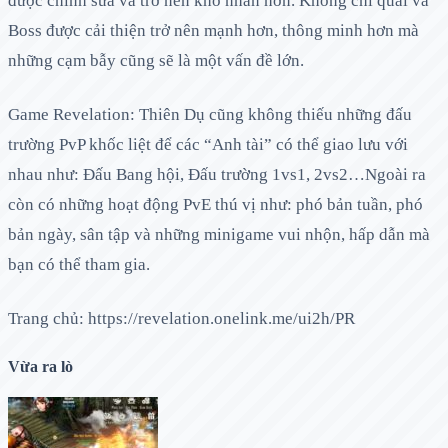
được chỉnh sửa và trở nên khó nhằn hơn. Không chỉ quái và
Boss được cải thiện trở nên mạnh hơn, thông minh hơn mà
những cạm bẫy cũng sẽ là một vấn đề lớn.
Game Revelation: Thiên Dụ cũng không thiếu những đấu
trường PvP khốc liệt để các “Anh tài” có thể giao lưu với
nhau như: Đấu Bang hội, Đấu trường 1vs1, 2vs2…Ngoài ra
còn có những hoạt động PvE thú vị như: phó bản tuần, phó
bản ngày, sân tập và những minigame vui nhộn, hấp dẫn mà
bạn có thể tham gia.
Trang chủ: https://revelation.onelink.me/ui2h/PR
Vừa ra lò