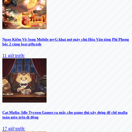
Ngạo Kiếm Vô Song Mobile myG khai mở máy chủ Hỏa Vân tặng Phi Phong
bậc 2 cùng loạt giftcode
11 giờ trước
Cat Mafia: Idle Tycoon Games ra mắt, cho game thủ xây dựng đế chế mafia
toàn mèo trên di động
17 giờ trước