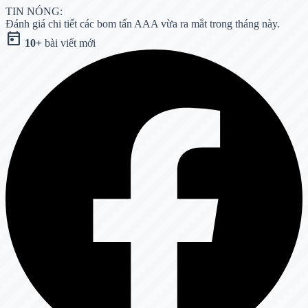
TIN NÓNG:
Đánh giá chi tiết các bom tấn AAA vừa ra mắt trong tháng này.
today
10+
bài viết mới