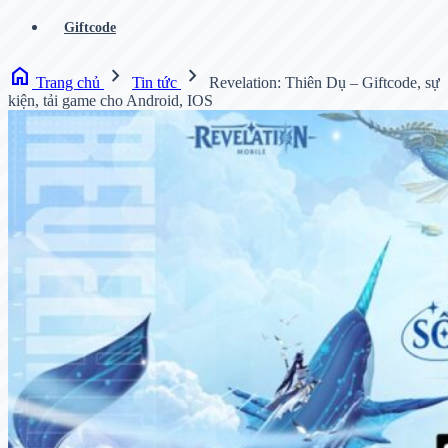
Giftcode
home
chevron_right
chevron_right
Trang chủ
Tin tức
Revelation: Thiên Dụ – Giftcode, sự
kiện, tải game cho Android, IOS