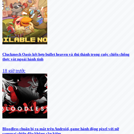
Cluckmech Oasis kết hợp bullet heaven và thủ thành trong cuộc chiến chống
thực vật ngoài hành tinh
18 giờ trước
Bloodless chuẩn bị ra mắt trên Android, game hành động pixel với nữ
samurai chiến đấu không cần kiếm