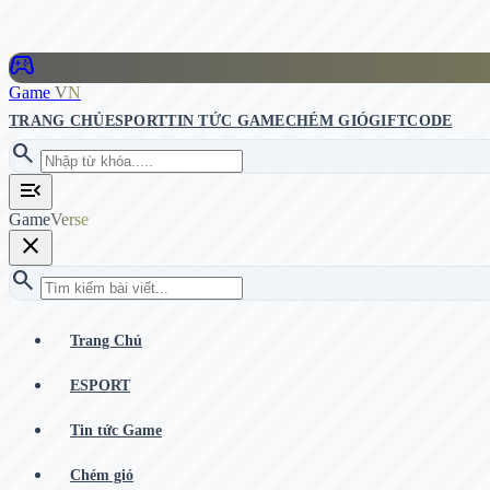
stadia_controller
Game
VN
TRANG CHỦ
ESPORT
TIN TỨC GAME
CHÉM GIÓ
GIFTCODE
search
menu_open
Game
Verse
close
search
Trang Chủ
ESPORT
Tin tức Game
Chém gió