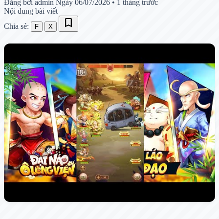
Đăng bởi admin
Ngày 06/07/2026
•
1 tháng trước
Nội dung bài viết
bookmark
Chia sẻ:
F
X