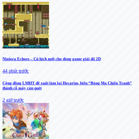
Ninjora Echoes – Cú hích mới cho dòng game giải đố 2D
44 phút trước
Cộng đồng LMHT đề xuất làm lại Hecarim, biến “Bóng Ma Chiến Tranh”
thành cỗ máy càn quét
2 giờ trước