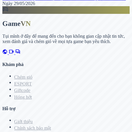
Ngày 29/05/2026
sports_esports
Game
VN
Tụi mình ở đây để mang đến cho bạn không gian cập nhật tin tức,
xem đánh giá và chém gió về mọi tựa game bạn yêu thích.
public
videocam
forum
Khám phá
Chém gió
ESPORT
Giftcode
Hóng hớt
Hỗ trợ
Giới thiệu
Chính sách bảo mật