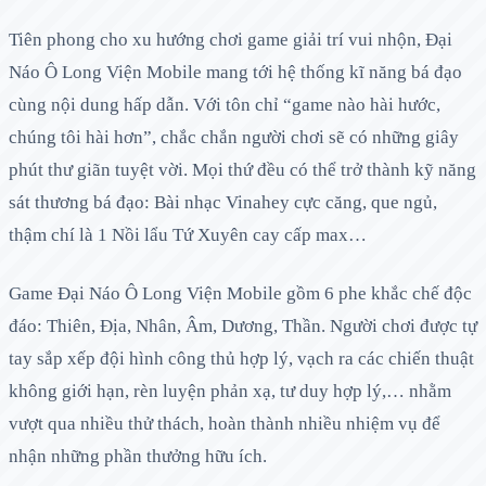
Tiên phong cho xu hướng chơi game giải trí vui nhộn, Đại
Náo Ô Long Viện Mobile mang tới hệ thống kĩ năng bá đạo
cùng nội dung hấp dẫn. Với tôn chỉ “game nào hài hước,
chúng tôi hài hơn”, chắc chắn người chơi sẽ có những giây
phút thư giãn tuyệt vời. Mọi thứ đều có thể trở thành kỹ năng
sát thương bá đạo: Bài nhạc Vinahey cực căng, que ngủ,
thậm chí là 1 Nồi lẩu Tứ Xuyên cay cấp max…
Game Đại Náo Ô Long Viện Mobile gồm 6 phe khắc chế độc
đáo: Thiên, Địa, Nhân, Âm, Dương, Thần. Người chơi được tự
tay sắp xếp đội hình công thủ hợp lý, vạch ra các chiến thuật
không giới hạn, rèn luyện phản xạ, tư duy hợp lý,… nhằm
vượt qua nhiều thử thách, hoàn thành nhiều nhiệm vụ để
nhận những phần thưởng hữu ích.