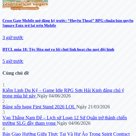
Cross Gate Mobile mở đăng ký trước: “Huyền Thoại” RPG chuẩn bản quyền
Square Enix trở lại trên Mobile
3 giờ trước
ĐTCL mùa 18: Tộc Hỏa mở ra lối chơi linh hoạt cho mọi đội hình
5 giờ trước
Cùng chủ đề
1
Kiếm Linh Du Ký – Game Idle RPG Sơn Hải Kinh đáng chú ý
trong mùa hè này
Ngày 04/06/2026
2
Bảng xếp hạng First Stand 2026 LOL
Ngày 21/03/2026
3
Vạn Thắng Nam Đế – Lịch sử Loạn 12 Sứ Quân trở thành chiến
trường SLG đầy tham vọng
Ngày 04/06/2026
4
Bản Giao Hưởng Giữa Thực Tại Và Hư Ảo Trong Spirit Contract