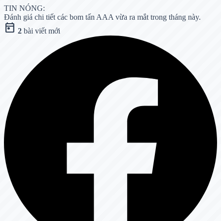
TIN NÓNG:
Đánh giá chi tiết các bom tấn AAA vừa ra mắt trong tháng này.
today
2
bài viết mới