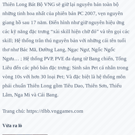
Thiên Long Bát Bộ VNG sẽ giữ lại nguyên bản toàn bộ
những tinh hoa nhất của phiên bản PC 2007, vẹn nguyên
giang hồ sau 17 năm. Điển hình như giữ nguyên hiệu ứng
các kỹ năng đặc trưng “xài skill hiện chữ đỏ” và tên gọi các
skill; Hệ thống trân thú nguyên bản với những cái tên tuổi
thơ như Bác Mã, Đường Lang, Ngạc Ngư, Ngốc Ngốc
Ngưu… ; Hệ thống PVP, PVE đa dạng từ Bang chiến, Tống
Liêu đến các phó bản đặc trưng; Sinh sản Pet cá nhân trong
vòng 10s với hơn 30 loại Pet; Và đặc biệt là hệ thống môn
phái chuẩn Thiên Long gồm Tiêu Dao, Thiên Sơn, Thiếu
Lâm, Nga Mi và Cái Bang.
Trang chủ: https://tlbb.vnggames.com
Vừa ra lò