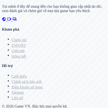
Tụi mình ở đây để mang đến cho bạn không gian cập nhật tin tức,
xem đánh giá và chém gió về mọi tựa game bạn yêu thích.
public
videocam
forum
Khám phá
Chém gió
ESPORT
Giftcode
Hóng hớt
Hỗ trợ
Giới thiệu
Chính sách bảo mật
Điều khoản sử dụng
Sitemap
Liên hệ
© 2026
Game VN
. Bảo lưu mọi quyền lợi.