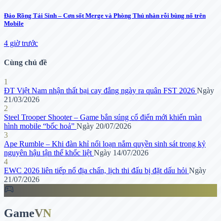
Đảo Rồng Tái Sinh – Cơn sốt Merge và Phòng Thủ nhàn rỗi bùng nổ trên
Mobile
4 giờ trước
Cùng chủ đề
1
ĐT Việt Nam nhận thất bại cay đắng ngày ra quân FST 2026
Ngày
21/03/2026
2
Steel Trooper Shooter – Game bắn súng cổ điển mới khiến màn
hình mobile “bốc hoả”
Ngày 20/07/2026
3
Ape Rumble – Khi đàn khỉ nổi loạn nắm quyền sinh sát trong kỷ
nguyên hậu tận thế khốc liệt
Ngày 14/07/2026
4
EWC 2026 liên tiếp nổ địa chấn, lịch thi đấu bị đặt dấu hỏi
Ngày
21/07/2026
sports_esports
Game
VN