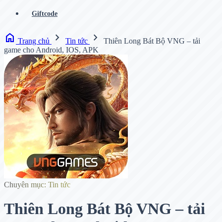
Giftcode
home
chevron_right
chevron_right
Trang chủ
Tin tức
Thiên Long Bát Bộ VNG – tải
game cho Android, IOS, APK
Chuyên mục: Tin tức
Thiên Long Bát Bộ VNG – tải