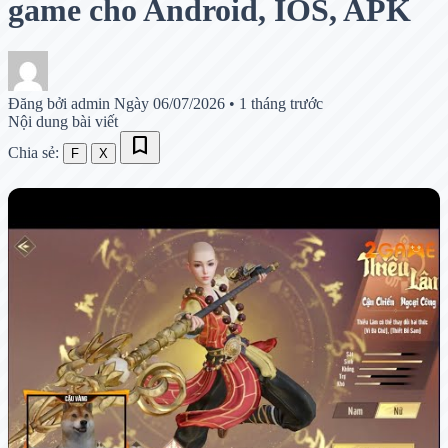
game cho Android, IOS, APK
Đăng bởi admin
Ngày 06/07/2026
•
1 tháng trước
Nội dung bài viết
bookmark
Chia sẻ:
F
X