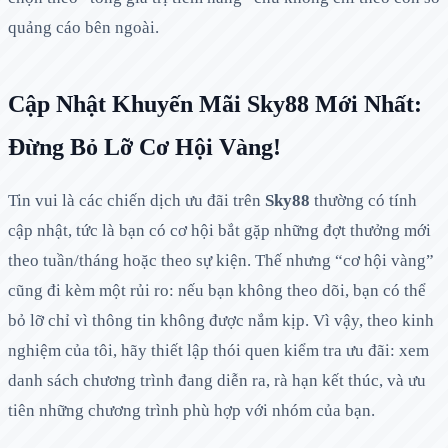
quảng cáo bên ngoài.
Cập Nhật Khuyến Mãi Sky88 Mới Nhất:
Đừng Bỏ Lỡ Cơ Hội Vàng!
Tin vui là các chiến dịch ưu đãi trên
Sky88
thường có tính
cập nhật, tức là bạn có cơ hội bắt gặp những đợt thưởng mới
theo tuần/tháng hoặc theo sự kiện. Thế nhưng “cơ hội vàng”
cũng đi kèm một rủi ro: nếu bạn không theo dõi, bạn có thể
bỏ lỡ chỉ vì thông tin không được nắm kịp. Vì vậy, theo kinh
nghiệm của tôi, hãy thiết lập thói quen kiểm tra ưu đãi: xem
danh sách chương trình đang diễn ra, rà hạn kết thúc, và ưu
tiên những chương trình phù hợp với nhóm của bạn.