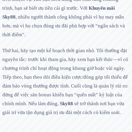
trình, bạn sẽ biết ưu tiên cái gì trước. Với
Khuyến mãi
Sky88
, nhiều người thành công không phải vì họ may mắn
hơn, mà vì họ chọn đúng ưu đãi phù hợp với “ngân sách và
thời điểm”.
Thứ hai, hãy tạo một kế hoạch thời gian nhỏ. Tôi thường đặt
nguyên tắc: trước khi tham gia, hãy xem hạn kết thúc—vì có
chương trình chỉ hoạt động trong khung giờ hoặc vài ngày.
Tiếp theo, bạn theo dõi điều kiện cược/đóng góp tối thiểu để
đảm bảo vòng thưởng được tính. Cuối cùng là quản lý rủi ro:
đừng để việc săn bonus khiến bạn “quên mất” kỷ luật của
chính mình. Nếu làm đúng,
Sky88
sẽ trở thành nơi bạn vừa
giải trí vừa tận dụng giá trị ưu đãi một cách có kiểm soát.