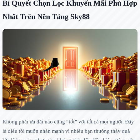
Bí Quyết Chọn Lọc Khuyến Mãi Phù Hợp
Nhất Trên Nền Tảng Sky88
Không phải ưu đãi nào cũng “tốt” với tất cả mọi người. Đây
là điều tôi muốn nhấn mạnh vì nhiều bạn thường thấy quà