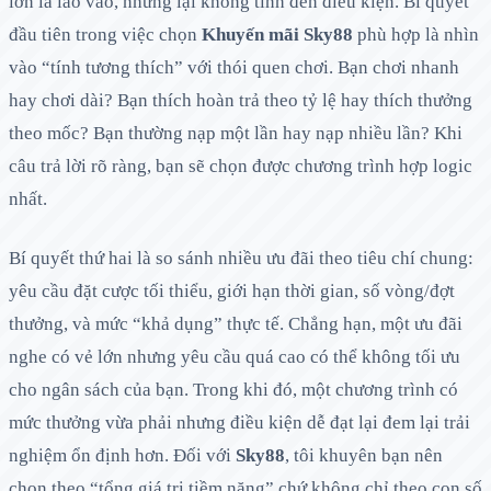
lớn là lao vào, nhưng lại không tính đến điều kiện. Bí quyết
đầu tiên trong việc chọn
Khuyến mãi Sky88
phù hợp là nhìn
vào “tính tương thích” với thói quen chơi. Bạn chơi nhanh
hay chơi dài? Bạn thích hoàn trả theo tỷ lệ hay thích thưởng
theo mốc? Bạn thường nạp một lần hay nạp nhiều lần? Khi
câu trả lời rõ ràng, bạn sẽ chọn được chương trình hợp logic
nhất.
Bí quyết thứ hai là so sánh nhiều ưu đãi theo tiêu chí chung:
yêu cầu đặt cược tối thiểu, giới hạn thời gian, số vòng/đợt
thưởng, và mức “khả dụng” thực tế. Chẳng hạn, một ưu đãi
nghe có vẻ lớn nhưng yêu cầu quá cao có thể không tối ưu
cho ngân sách của bạn. Trong khi đó, một chương trình có
mức thưởng vừa phải nhưng điều kiện dễ đạt lại đem lại trải
nghiệm ổn định hơn. Đối với
Sky88
, tôi khuyên bạn nên
chọn theo “tổng giá trị tiềm năng” chứ không chỉ theo con số