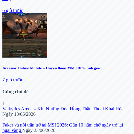
6 giờ trước
Arcanor Online Mobile – Huyền thoại MMORPG tỉnh giấc
7 giờ trước
Cùng chủ đề
1
Valkyries Arena – Khi Những Đóa Hồng Thần Thoại Khai Hỏa
Ngày 18/06/2026
2
Faker và nỗi trăn trở tại MSI 2026: Gần 10 năm chờ ngày trở lại
ngai vàng
Ngày 23/06/2026