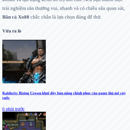
trải nghiệm săn thưởng vui, nhanh và có chiều sâu quan sát,
Bắn cá Xo88
chắc chắn là lựa chọn đáng để thử.
Vừa ra lò
Kaldoris: Rising Crown khơi dậy bản năng chinh phục của game thủ mê cày
cuốc
6 phút trước