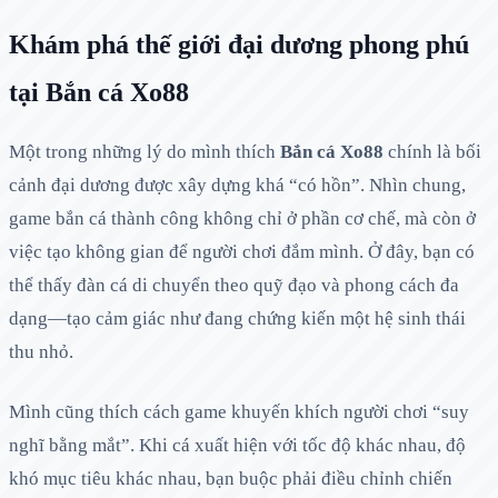
Khám phá thế giới đại dương phong phú
tại Bắn cá Xo88
Một trong những lý do mình thích
Bắn cá Xo88
chính là bối
cảnh đại dương được xây dựng khá “có hồn”. Nhìn chung,
game bắn cá thành công không chỉ ở phần cơ chế, mà còn ở
việc tạo không gian để người chơi đắm mình. Ở đây, bạn có
thể thấy đàn cá di chuyển theo quỹ đạo và phong cách đa
dạng—tạo cảm giác như đang chứng kiến một hệ sinh thái
thu nhỏ.
Mình cũng thích cách game khuyến khích người chơi “suy
nghĩ bằng mắt”. Khi cá xuất hiện với tốc độ khác nhau, độ
khó mục tiêu khác nhau, bạn buộc phải điều chỉnh chiến