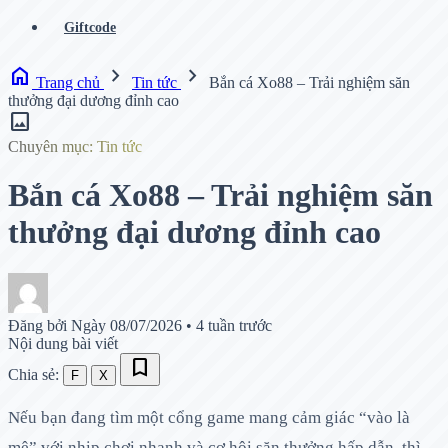
Giftcode
home
chevron_right
chevron_right
Trang chủ
Tin tức
Bắn cá Xo88 – Trải nghiệm săn
thưởng đại dương đỉnh cao
image
Chuyên mục: Tin tức
Bắn cá Xo88 – Trải nghiệm săn
thưởng đại dương đỉnh cao
Đăng bởi
Ngày 08/07/2026
•
4 tuần trước
Nội dung bài viết
bookmark
Chia sẻ:
F
X
Nếu bạn đang tìm một cổng game mang cảm giác “vào là
mê” với nhịp chơi nhanh và cơ hội săn thưởng hấp dẫn, thì