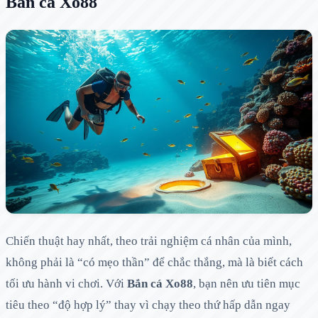
Bắn cá Xo88
Chiến thuật hay nhất, theo trải nghiệm cá nhân của mình,
không phải là “có mẹo thần” để chắc thắng, mà là biết cách
tối ưu hành vi chơi. Với
Bắn cá Xo88
, bạn nên ưu tiên mục
tiêu theo “độ hợp lý” thay vì chạy theo thứ hấp dẫn ngay