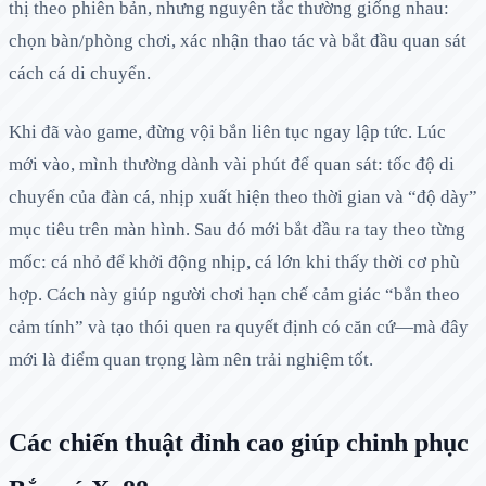
thị theo phiên bản, nhưng nguyên tắc thường giống nhau:
chọn bàn/phòng chơi, xác nhận thao tác và bắt đầu quan sát
cách cá di chuyển.
Khi đã vào game, đừng vội bắn liên tục ngay lập tức. Lúc
mới vào, mình thường dành vài phút để quan sát: tốc độ di
chuyển của đàn cá, nhịp xuất hiện theo thời gian và “độ dày”
mục tiêu trên màn hình. Sau đó mới bắt đầu ra tay theo từng
mốc: cá nhỏ để khởi động nhịp, cá lớn khi thấy thời cơ phù
hợp. Cách này giúp người chơi hạn chế cảm giác “bắn theo
cảm tính” và tạo thói quen ra quyết định có căn cứ—mà đây
mới là điểm quan trọng làm nên trải nghiệm tốt.
Các chiến thuật đỉnh cao giúp chinh phục