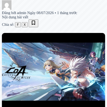
Đăng bởi admin
Ngày 08/07/2026
•
1 tháng trước
Nội dung bài viết
bookmark
Chia sẻ:
F
X