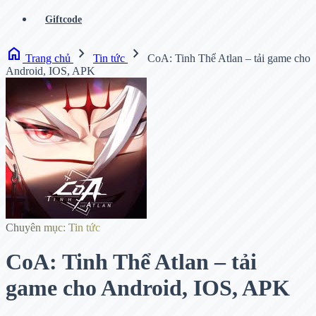
Giftcode
home
chevron_right
chevron_right
Trang chủ
Tin tức
CoA: Tinh Thể Atlan – tải game cho
Android, IOS, APK
Chuyên mục: Tin tức
CoA: Tinh Thể Atlan – tải
game cho Android, IOS, APK