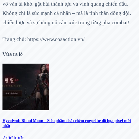
vô vàn ải khó, gặt hái thành tựu và vinh quang chiến đấu.
Không chỉ là sức mạnh cá nhân – mà là tinh thần đồng đội,
chiến lược và sự bùng nổ cảm xúc trong từng pha combat!
Trang chủ: https://www.coaaction.vn/
Vừa ra lò
Hyeolwol: Blood Moon – Siêu phẩm chặt chém roguelite đồ họa pixel mới
nhất
2 giờ trước