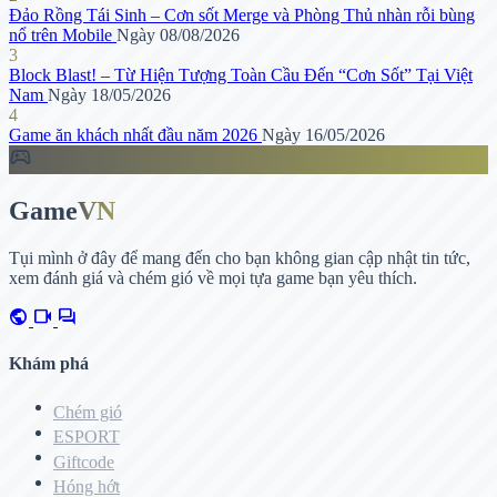
Đảo Rồng Tái Sinh – Cơn sốt Merge và Phòng Thủ nhàn rỗi bùng
nổ trên Mobile
Ngày 08/08/2026
3
Block Blast! – Từ Hiện Tượng Toàn Cầu Đến “Cơn Sốt” Tại Việt
Nam
Ngày 18/05/2026
4
Game ăn khách nhất đầu năm 2026
Ngày 16/05/2026
sports_esports
Game
VN
Tụi mình ở đây để mang đến cho bạn không gian cập nhật tin tức,
xem đánh giá và chém gió về mọi tựa game bạn yêu thích.
public
videocam
forum
Khám phá
Chém gió
ESPORT
Giftcode
Hóng hớt