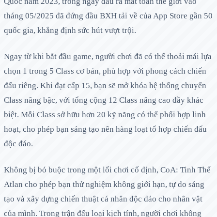
Quốc năm 2023, trong ngày đầu ra mắt toàn thế giới vào
tháng 05/2025 đã đứng đầu BXH tải về của App Store gần 50
quốc gia, khẳng định sức hút vượt trội.
Ngay từ khi bắt đầu game, người chơi đã có thể thoải mái lựa
chọn 1 trong 5 Class cơ bản, phù hợp với phong cách chiến
đấu riêng. Khi đạt cấp 15, bạn sẽ mở khóa hệ thống chuyển
Class nâng bậc, với tổng cộng 12 Class nâng cao đầy khác
biệt. Mỗi Class sở hữu hơn 20 kỹ năng có thể phối hợp linh
hoạt, cho phép bạn sáng tạo nên hàng loạt tổ hợp chiến đấu
độc đáo.
Không bị bó buộc trong một lối chơi cố định, CoA: Tinh Thể
Atlan cho phép bạn thử nghiệm không giới hạn, tự do sáng
tạo và xây dựng chiến thuật cá nhân độc đáo cho nhân vật
của mình. Trong trận đấu loại kịch tính, người chơi không