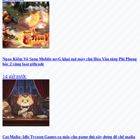
Ngạo Kiếm Vô Song Mobile myG khai mở máy chủ Hỏa Vân tặng Phi Phong
bậc 2 cùng loạt giftcode
14 giờ trước
Cat Mafia: Idle Tycoon Games ra mắt, cho game thủ xây dựng đế chế mafia