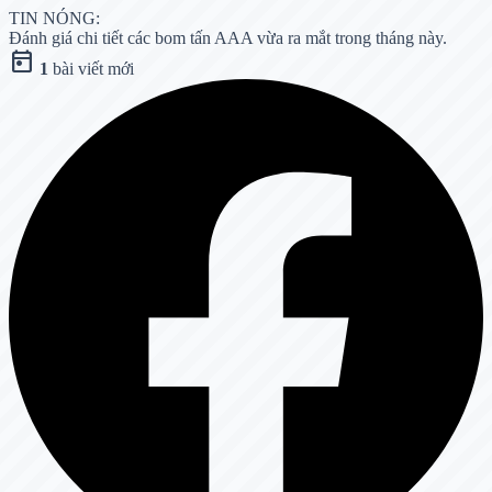
TIN NÓNG:
Đánh giá chi tiết các bom tấn AAA vừa ra mắt trong tháng này.
today
1
bài viết mới