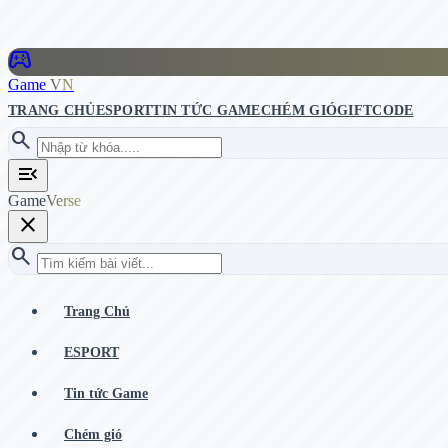
stadia_controller
Game
VN
TRANG CHỦ
ESPORT
TIN TỨC GAME
CHÉM GIÓ
GIFTCODE
search
menu_open
Game
Verse
close
search
Trang Chủ
ESPORT
Tin tức Game
Chém gió