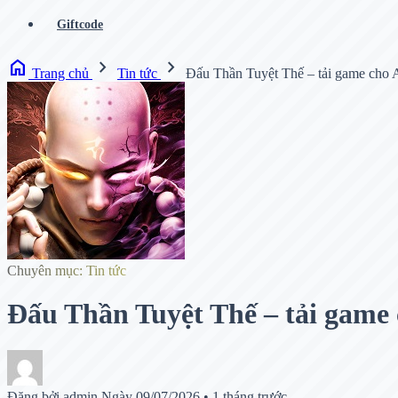
Giftcode
home
chevron_right
chevron_right
Trang chủ
Tin tức
Đấu Thần Tuyệt Thế – tải game cho
Chuyên mục: Tin tức
Đấu Thần Tuyệt Thế – tải game
Đăng bởi admin
Ngày 09/07/2026
•
1 tháng trước