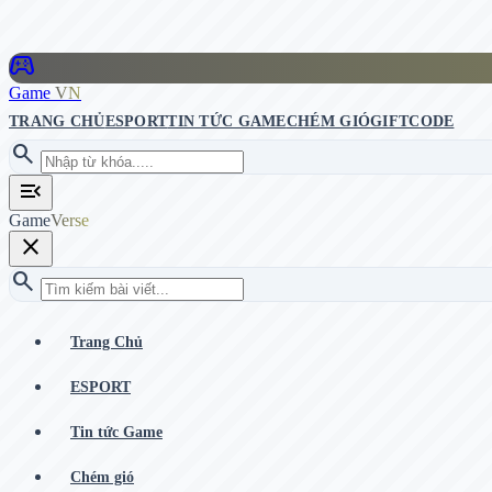
stadia_controller
Game
VN
TRANG CHỦ
ESPORT
TIN TỨC GAME
CHÉM GIÓ
GIFTCODE
search
menu_open
Game
Verse
close
search
Trang Chủ
ESPORT
Tin tức Game
Chém gió